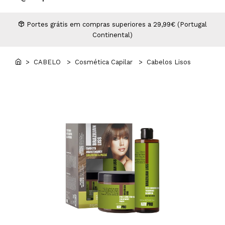
Higiene
Manicure e Pedicure
MAN WORLD - Espaço Homem
Maquilhagem Profissional
Portes grátis em compras superiores a 29,99€ (Portugal
Continental)
Mobiliário
Pestanas e Sobrancelhas
Professional Wear
> CABELO
> Cosmética Capilar
> Cabelos Lisos
ROYAL SECRET - Hair Control Plan
Tesouras e Navalhas