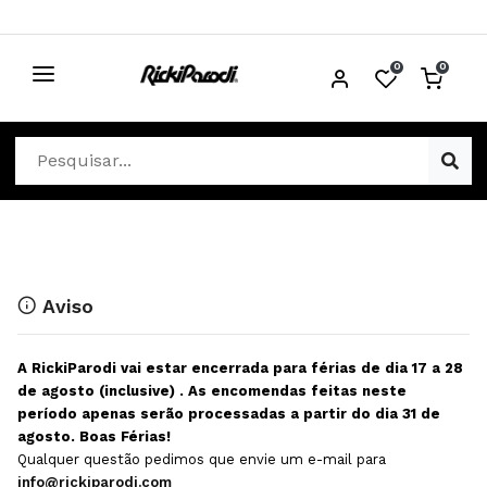
0
0
CABELO
Ver Cabelo
ESTÉTICA
Acessórios Cabelo
Ver Estética
DISTRIBUIDORES
Acessórios Coloração e Cabelo
Aparelhos Estética
Cabeças Académicas
Cosmética Corpo e Rosto
Aviso
Cosmética Capilar
Depilação
A RickiParodi vai estar encerrada para férias de dia 17 a 28
Equipamentos Elétricos
Descartáveis Estética
de agosto (inclusive) . As encomendas feitas neste
período apenas serão processadas a partir do dia 31 de
Escovas e Pente
Diversos Estética
agosto. Boas Férias!
Extensões
Equipamentos Depilação
Qualquer questão pedimos que envie um e-mail para
info@rickiparodi.com