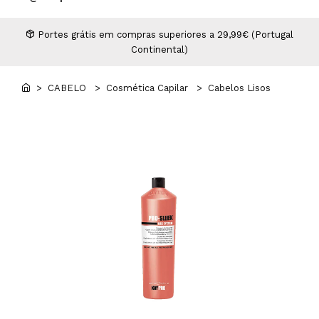
Higiene
Manicure e Pedicure
MAN WORLD - Espaço Homem
Maquilhagem Profissional
Portes grátis em compras superiores a 29,99€ (Portugal
Continental)
Mobiliário
Pestanas e Sobrancelhas
Professional Wear
> CABELO
> Cosmética Capilar
> Cabelos Lisos
ROYAL SECRET - Hair Control Plan
Tesouras e Navalhas