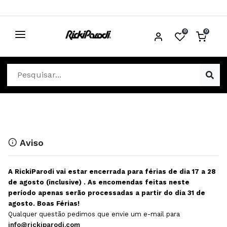
0
0
CABELO
Ver Cabelo
ESTÉTICA
Acessórios Cabelo
Ver Estética
DISTRIBUIDORES
Acessórios Coloração e Cabelo
Aparelhos Estética
Cabeças Académicas
Cosmética Corpo e Rosto
Aviso
Cosmética Capilar
Depilação
A RickiParodi vai estar encerrada para férias de dia 17 a 28
Equipamentos Elétricos
Descartáveis Estética
de agosto (inclusive) . As encomendas feitas neste
período apenas serão processadas a partir do dia 31 de
Escovas e Pente
Diversos Estética
agosto. Boas Férias!
Extensões
Equipamentos Depilação
Qualquer questão pedimos que envie um e-mail para
info@rickiparodi.com