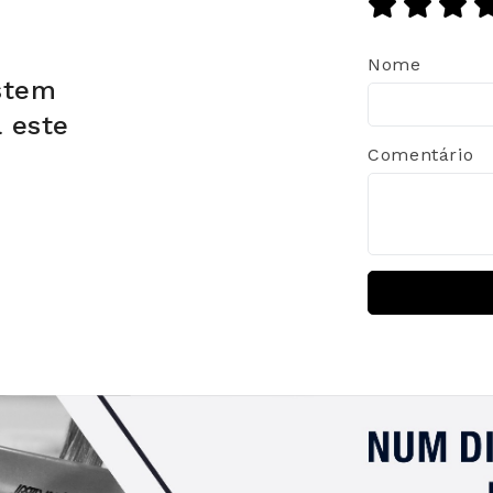
Nome
stem
a este
Comentário