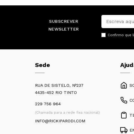
SUBSCREVER
NEWSLETTER
Confirmo que l
Sede
Ajud
RUA DE SISTELO, Nº237
S
4435-452 RIO TINTO
C
229 756 964
(Chamada para a rede fixa nacional)
T
INFO@RICKIPARODI.COM
E