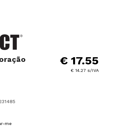
€ 17.55
loração
€ 14.27 s/IVA
231485
car-me