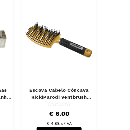
has
Escova Cabelo Côncava
anho
RickiParodi Ventbrush
Retangular Larga
€ 6.00
€ 4.88 s/IVA