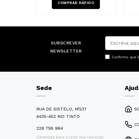
COMPRAR RÁPIDO
SUBSCREVER
NEWSLETTER
Confirmo que l
Sede
Ajud
RUA DE SISTELO, Nº237
S
4435-452 RIO TINTO
C
229 756 964
(Chamada para a rede fixa nacional)