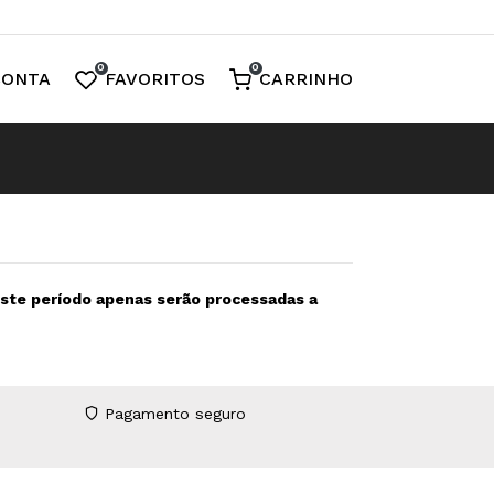
0
0
CONTA
FAVORITOS
CARRINHO
neste período apenas serão processadas a
Pagamento seguro