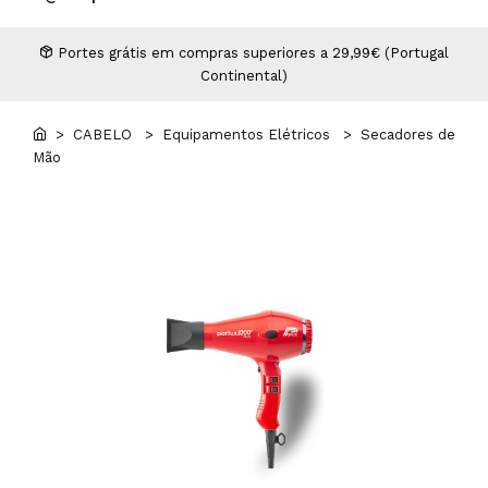
Higiene
Manicure e Pedicure
MAN WORLD - Espaço Homem
Maquilhagem Profissional
Portes grátis em compras superiores a 29,99€ (Portugal
Continental)
Mobiliário
Pestanas e Sobrancelhas
Professional Wear
> CABELO
> Equipamentos Elétricos
> Secadores de
Mão
ROYAL SECRET - Hair Control Plan
Tesouras e Navalhas