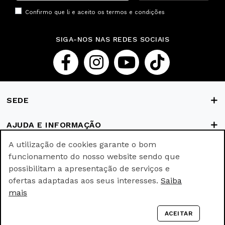
Confirmo que li e aceito os
termos e condições
SIGA-NOS NAS REDES SOCIAIS
SEDE
AJUDA E INFORMAÇÃO
A utilização de cookies garante o bom
FORMAS DE PAGAMENTO
funcionamento do nosso website sendo que
possibilitam a apresentação de serviços e
ofertas adaptadas aos seus interesses.
Saiba
© Ricki Parodi © All rights reserved.
mais
Empowered with
by
webincode.com
ACEITAR