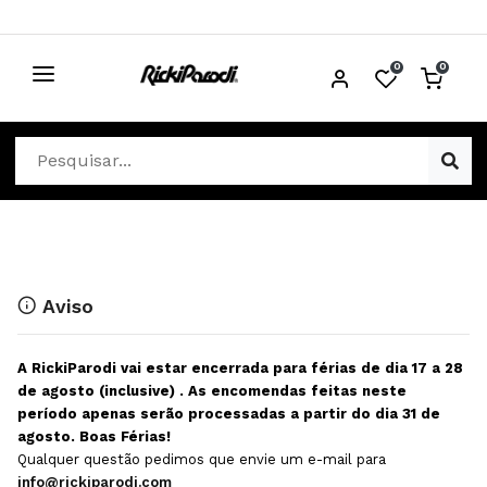
0
0
CABELO
Ver Cabelo
ESTÉTICA
Acessórios Cabelo
Ver Estética
DISTRIBUIDORES
Acessórios Coloração e Cabelo
Aparelhos Estética
Cabeças Académicas
Cosmética Corpo e Rosto
Aviso
Cosmética Capilar
Depilação
A RickiParodi vai estar encerrada para férias de dia 17 a 28
Equipamentos Elétricos
Descartáveis Estética
de agosto (inclusive) . As encomendas feitas neste
período apenas serão processadas a partir do dia 31 de
Escovas e Pente
Diversos Estética
agosto. Boas Férias!
Extensões
Equipamentos Depilação
Qualquer questão pedimos que envie um e-mail para
info@rickiparodi.com