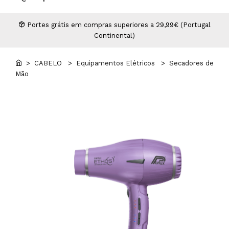
Higiene
Manicure e Pedicure
MAN WORLD - Espaço Homem
Maquilhagem Profissional
Portes grátis em compras superiores a 29,99€ (Portugal
Continental)
Mobiliário
Pestanas e Sobrancelhas
Professional Wear
> CABELO
> Equipamentos Elétricos
> Secadores de
Mão
ROYAL SECRET - Hair Control Plan
Tesouras e Navalhas