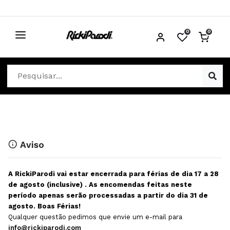
0
0
CABELO
Ver Cabelo
ESTÉTICA
Acessórios Cabelo
Ver Estética
DISTRIBUIDORES
Acessórios Coloração e Cabelo
Aparelhos Estética
Cabeças Académicas
Cosmética Corpo e Rosto
Aviso
Cosmética Capilar
Depilação
A RickiParodi vai estar encerrada para férias de dia 17 a 28
Equipamentos Elétricos
Descartáveis Estética
de agosto (inclusive) . As encomendas feitas neste
período apenas serão processadas a partir do dia 31 de
Escovas e Pente
Diversos Estética
agosto. Boas Férias!
Extensões
Equipamentos Depilação
Qualquer questão pedimos que envie um e-mail para
info@rickiparodi.com