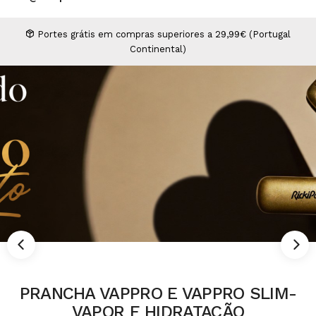
Higiene
Manicure e Pedicure
MAN WORLD - Espaço Homem
Maquilhagem Profissional
Portes grátis em compras superiores a 29,99€ (Portugal
Continental)
Mobiliário
Pestanas e Sobrancelhas
Professional Wear
ROYAL SECRET - Hair Control Plan
Tesouras e Navalhas
PRANCHA VAPPRO E VAPPRO SLIM-
VAPOR E HIDRATAÇÃO