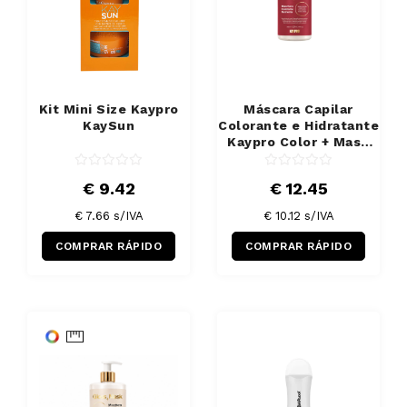
Kit Mini Size Kaypro
Máscara Capilar
KaySun
Colorante e Hidratante
Kaypro Color + Mask
Cereja 300 ml
€ 9.42
€ 12.45
€ 7.66 s/IVA
€ 10.12 s/IVA
COMPRAR RÁPIDO
COMPRAR RÁPIDO