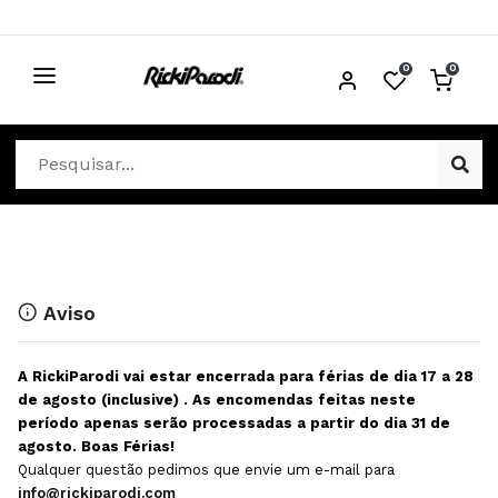
0
0
CABELO
Ver Cabelo
ESTÉTICA
Acessórios Cabelo
Ver Estética
DISTRIBUIDORES
Acessórios Coloração e Cabelo
Aparelhos Estética
Cabeças Académicas
Cosmética Corpo e Rosto
Aviso
Cosmética Capilar
Depilação
A RickiParodi vai estar encerrada para férias de dia 17 a 28
Equipamentos Elétricos
Descartáveis Estética
de agosto (inclusive) . As encomendas feitas neste
período apenas serão processadas a partir do dia 31 de
Escovas e Pente
Diversos Estética
agosto. Boas Férias!
Extensões
Equipamentos Depilação
Qualquer questão pedimos que envie um e-mail para
info@rickiparodi.com